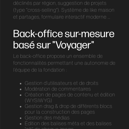
déclinés par région, suggestion de projets
(type "cross-selling"). Système de like maison
et partages, formulaire interactif moderne ...
Back-office sur-mesure
basé sur "Voyager"
Le back-office propose un ensemble de
fonctionnalités permettant une autonomie de
l’équipe de la fondation :
Gestion d’utilisateurs et de droits
Modération de commentaires
Création de pages de contenu et édition
(WYSIWYG)
Gestion drag & drop de différents blocs
pour la construction des pages
Gestion des médias
Édition des balises méta et des balises