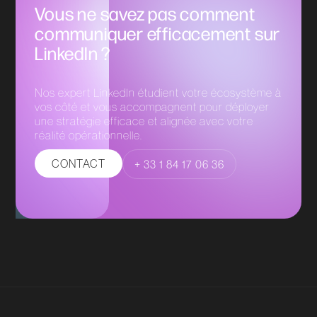
Vous ne savez pas comment
communiquer efficacement sur
LinkedIn ?
Nos expert LinkedIn étudient votre écosystème à
vos côté et vous accompagnent pour déployer
une stratégie efficace et alignée avec votre
réalité opérationnelle.
CONTACT
+ 33 1 84 17 06 36