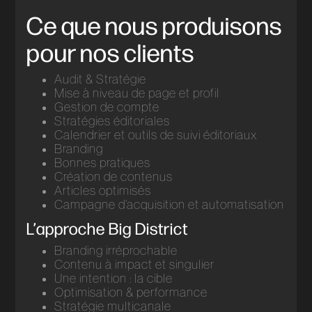
Ce que nous produisons
pour nos clients
Audit & Stratégie
Mise à niveau de page et profil
Gestion de compte
Stratégies éditoriales
Calendrier et outils de suivi éditoriaux
Branding
Bonnes pratiques
Création de contenus
Articles optimisés
Campagne d’acquisition et automatisation
L’approche Big District
Branding irréprochable
Contenu à impact et singulier
Une intention : la cible
Optimisation & performance
Stratégie multicanale