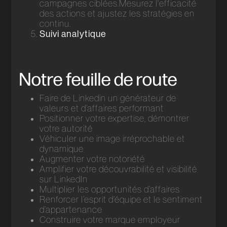
campagnes ciblées.Mesurez l'efficacité
des actions et ajustez les stratégies en
continu.
Suivi analytique
Notre feuille de route
Faire de Linkedin un générateur de
valeurs et d’affaires performant
Positionner votre expertise, démontrer
votre autorité
Véhiculer une image irréprochable et
dynamique
Augmenter votre notoriété
Amplifier votre découvrabilité et visibilité
sur LinkedIn
Multiplier les opportunités d’affaires
Renforcer l’esprit d’équipe et le sentiment
d’appartenance
Construire votre marque employeur