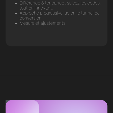
Différence & tendance : suivez les codes,
tout en innovant.
Approche progressive selon le tunnel de
conversion
Mesure et ajustements