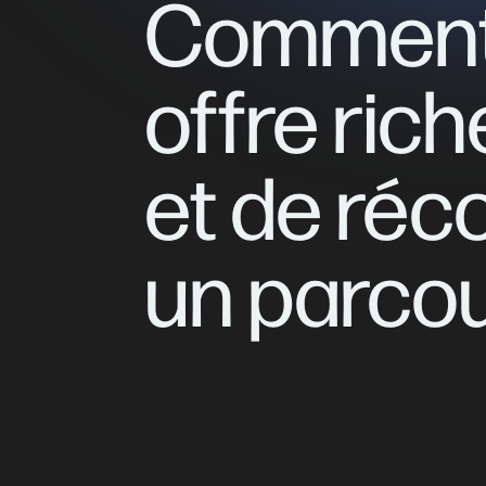
Commen
offre
rich
et
de
réc
un
parco