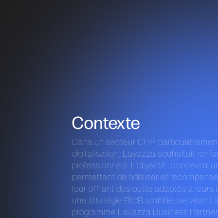
Contexte
Dans un secteur CHR particulièrement
digitalisation, Lavazza souhaitait renf
professionnels. L’objectif : concevoir 
permettant de fidéliser et récompenser
leur offrant des outils adaptés à leurs 
une stratégie BtoB ambitieuse visant à
programme Lavazza Business Partner et