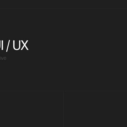
 / UX
tive