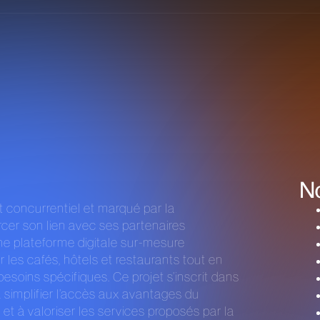
N
 concurrentiel et marqué par la
orcer son lien avec ses partenaires
une plateforme digitale sur-mesure
 les cafés, hôtels et restaurants tout en
besoins spécifiques. Ce projet s’inscrit dans
 simplifier l’accès aux avantages du
 à valoriser les services proposés par la