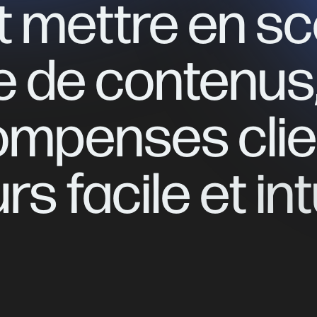
t
mettre
en
sc
e
de
contenus
ompenses
cli
urs
facile
et
int