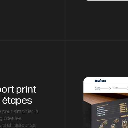
ort print
s étapes
our simplifier la
guider les
rs utilisateur se