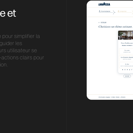
e et
our simplifier la
guider les
rs utilisateur se
o-actions clairs pour
tion.