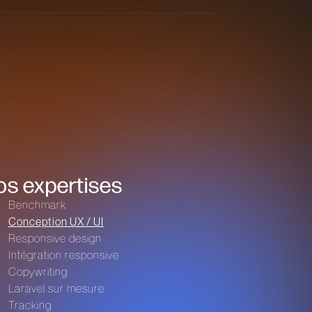
os expertises
Benchmark
Conception UX / UI
Responsive design
Intégration responsive
Copywriting
Laravel sur mesure
Tracking