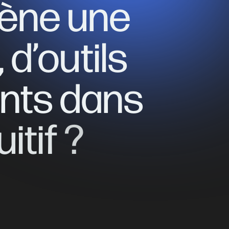
ène
une
,
d’outils
ents
dans
uitif
?