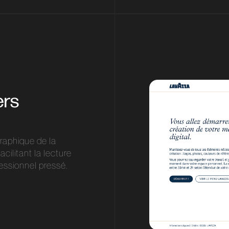
ers
raphique de la
cilitant la lecture
fessionnel pressé.