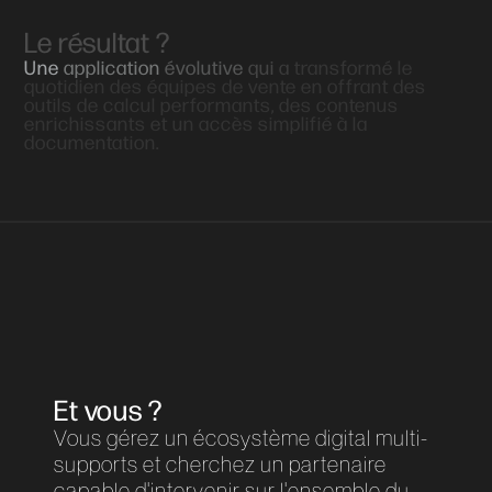
Le résultat ?
Une
application
évolutive
qui
a
transformé
le
quotidien
des
équipes
de
vente
en
offrant
des
outils
de
calcul
performants,
des
contenus
enrichissants
et
un
accès
simplifié
à
la
documentation.
Et vous ?
Vous gérez un écosystème digital multi-
supports et cherchez un partenaire
capable d'intervenir sur l'ensemble du