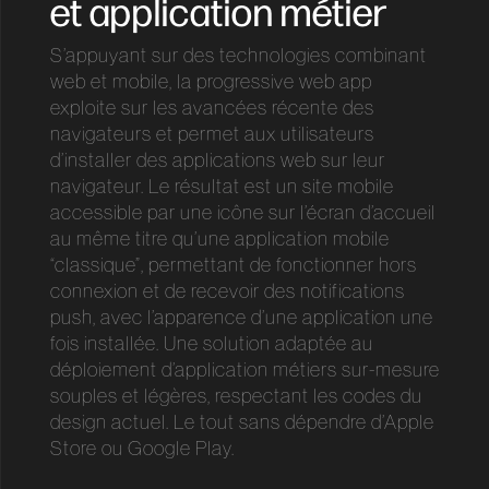
et application métier
S’appuyant sur des technologies combinant
web et mobile, la progressive web app
exploite sur les avancées récente des
navigateurs et permet aux utilisateurs
d’installer des applications web sur leur
navigateur. Le résultat est un site mobile
accessible par une icône sur l’écran d’accueil
au même titre qu’une application mobile
“classique”, permettant de fonctionner hors
connexion et de recevoir des notifications
push, avec l’apparence d’une application une
fois installée. Une solution adaptée au
déploiement d’application métiers sur-mesure
souples et légères, respectant les codes du
design actuel. Le tout sans dépendre d’Apple
Store ou Google Play.