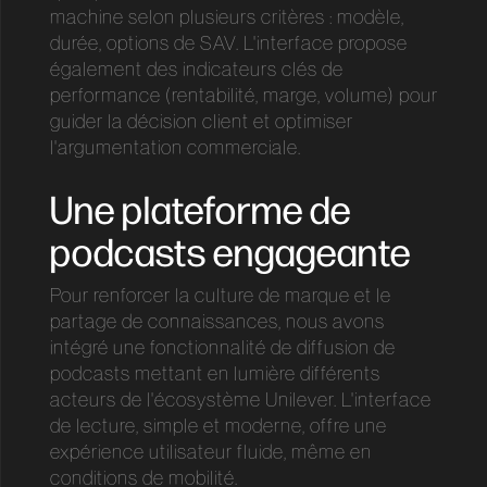
machine selon plusieurs critères : modèle,
durée, options de SAV. L'interface propose
également des indicateurs clés de
performance (rentabilité, marge, volume) pour
guider la décision client et optimiser
l'argumentation commerciale.
Une plateforme de
podcasts engageante
Pour renforcer la culture de marque et le
partage de connaissances, nous avons
intégré une fonctionnalité de diffusion de
podcasts mettant en lumière différents
acteurs de l'écosystème Unilever. L'interface
de lecture, simple et moderne, offre une
expérience utilisateur fluide, même en
conditions de mobilité.